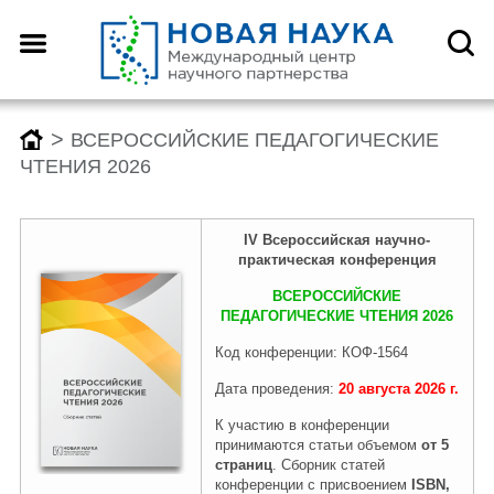
Назад
Назад
Назад
Назад
О центре
Конференции
Монографии
Конкурсы
>
ВСЕРОССИЙСКИЕ ПЕДАГОГИЧЕСКИЕ
ЧТЕНИЯ 2026
Что такое DOI?
График конференций
График монографий
График конкурсов
IV
Всероссийск
ая
научно-
практическая конференция
Как оформить научную
Заявка (регистрация) на
Заявка на публикацию
Заявка (регистрация) на
ВСЕРОССИЙСКИЕ
статью для публикации
конференцию
монографии
конкурс
ПЕДАГОГИЧЕСКИЕ ЧТЕНИЯ 2026
Код конференции: КОФ-1564
Дата проведения:
20 августа
2026
г.
Отзывы
Архив конференций 2026
Архив монографий 2026
Архив конкурсов 2026
К участию в конференции
принимаются статьи объемом
от 5
страниц
. Сборник статей
Редколлегия
2025-2019
2025-2019
2025-2019
конференции с присвоением
ISBN,