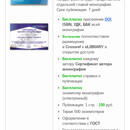
отдельной главой монографии.
Срок публикации: 7 дней
Бесплатно
присвоение
DOI
,
ISBN, УДК, ББК
всей
монографии
Бесплатно
полнотекстовое
размещение
в
Crossref
и
eLIBRARY
в
открытом доступе
Бесплатно
каждому
автору
Сертификат автора
монографии
Бесплатно
справка о
публикации
Бесплатно
экземпляр монографии
(электронный)
Публикация: 1 стр. -
150
руб.
Тираж 500 экземпляров
Оформление в
соответствии с
ГОСТ