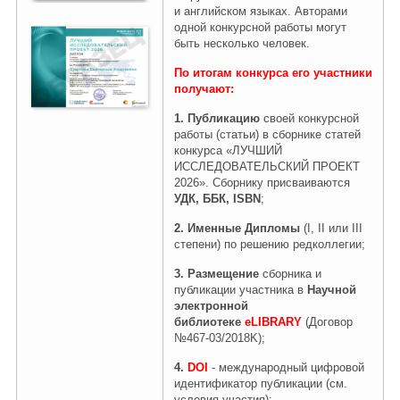
и английском языках. Авторами
одной конкурсной работы могут
быть несколько человек.
Правовая информация
По итогам конкурса его участники
получают
:
1.
Публикацию
своей конкурсной
работы (статьи) в сборнике статей
конкурса «ЛУЧШИЙ
ИССЛЕДОВАТЕЛЬСКИЙ ПРОЕКТ
2026». Сборнику присваиваются
УДК, ББК, ISBN
;
2.
Именные Дипломы
(I, II или III
степени) по решению редколлегии;
3. Размещение
сборника и
публикации участника в
Научной
электронной
библиотеке
eLIBRARY
(Договор
№467-03/2018K);
4.
DOI
- международный цифровой
идентификатор публикации (см.
условия участия);