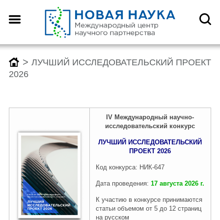
Назад
Назад
Назад
Назад
О центре
Конференции
Монографии
Конкурсы
>
ЛУЧШИЙ ИССЛЕДОВАТЕЛЬСКИЙ ПРОЕКТ
2026
Что такое DOI?
График конференций
График монографий
График конкурсов
IV Международны
й
научно-
исследовательск
ий конкурс
Как оформить научную
Заявка (регистрация) на
Заявка на публикацию
Заявка (регистрация) на
статью для публикации
конференцию
монографии
конкурс
ЛУЧШИЙ ИССЛЕДОВАТЕЛЬСКИЙ
ПРОЕКТ 2026
Код конкурса: НИК-647
Отзывы
Архив конференций 2026
Архив монографий 2026
Архив конкурсов 2026
Дата проведения:
17 августа 2026 г.
К участию в конкурсе принимаются
статьи объемом от 5 до 12 страниц
Редколлегия
2025-2019
2025-2019
2025-2019
на русском