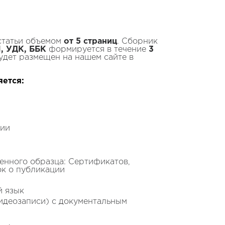
статьи объемом
от 5 страниц
. Сборник
, УДК, ББК
формируется в течение
3
удет размещен на нашем сайте в
яется:
ции
нного образца: Сертификатов,
ок о публикации
й язык
видеозаписи) с документальным