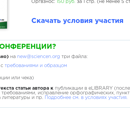
Оргвзнос:
150 руб.
за 1 стр. (не менее 5 с
Скачать условия участия
КОНФЕРЕНЦИИ?
ьно)
на
new@sciencen.org
три файла:
 с
требованиями и образцом
ции или чека)
екста статьи автора к
публикации в eLIBRARY (после 
с требованиями, исправление орфографических, пунк
а литературы и пр.
Подробнее см. в условиях участия.