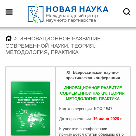
Назад
Назад
Назад
Назад
О центре
Конференции
Монографии
Конкурсы
>
ИННОВАЦИОННОЕ РАЗВИТИЕ
СОВРЕМЕННОЙ НАУКИ: ТЕОРИЯ,
МЕТОДОЛОГИЯ, ПРАКТИКА
Что такое DOI?
График конференций
График монографий
График конкурсов
XII
Всероссийск
ая
научно-
практическая конференция
Как оформить научную
Заявка (регистрация) на
Заявка на публикацию
Заявка (регистрация) на
статью для публикации
конференцию
монографии
конкурс
ИННОВАЦИОННОЕ РАЗВИТИЕ
СОВРЕМЕННОЙ НАУКИ: ТЕОРИЯ,
МЕТОДОЛОГИЯ, ПРАКТИКА
Отзывы
Архив конференций 2026
Архив монографий 2026
Архив конкурсов 2026
Код конференции: КОФ-1547
Дата проведения:
15 июня
2026
г.
К участию в конференции
Редколлегия
2025-2019
2025-2019
2025-2019
принимаются статьи объемом
от 5