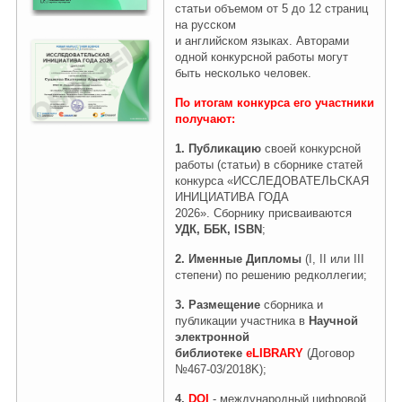
статьи объемом от 5 до 12 страниц
на русском
и английском языках. Авторами
одной конкурсной работы могут
быть несколько человек.
По итогам конкурса его участники
получают
:
1.
Публикацию
своей конкурсной
работы (статьи) в сборнике статей
конкурса «ИССЛЕДОВАТЕЛЬСКАЯ
ИНИЦИАТИВА ГОДА
2026». Сборнику присваиваются
УДК, ББК, ISBN
;
2.
Именные Дипломы
(I, II или III
степени) по решению редколлегии;
3. Размещение
сборника и
публикации участника в
Научной
электронной
библиотеке
eLIBRARY
(Договор
№467-03/2018K);
4.
DOI
- международный цифровой