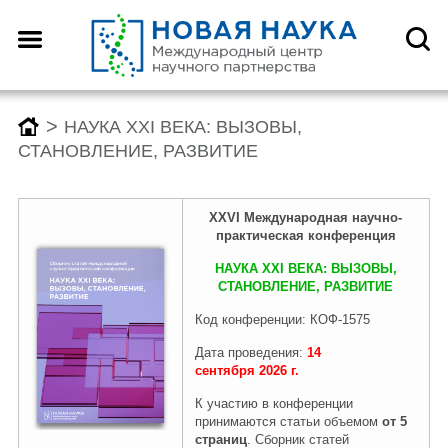
Назад
Назад
Назад
Назад
О центре
Конференции
Монографии
Конкурсы
>
НАУКА XXI ВЕКА: ВЫЗОВЫ,
СТАНОВЛЕНИЕ, РАЗВИТИЕ
Что такое DOI?
График конференций
График монографий
График конкурсов
XXVI Международн
ая
научно-
практическая конференция
Как оформить научную
Заявка (регистрация) на
Заявка на публикацию
Заявка (регистрация) на
НАУКА XXI ВЕКА: ВЫЗОВЫ,
статью для публикации
конференцию
монографии
конкурс
СТАНОВЛЕНИЕ, РАЗВИТИЕ
Код конференции: КОФ-1575
Дата проведения:
14
Отзывы
Архив конференций 2026
Архив монографий 2026
Архив конкурсов 2026
сентября
2026
г.
К участию в конференции
принимаются статьи объемом
от 5
Редколлегия
2025-2019
2025-2019
2025-2019
страниц
. Сборник статей